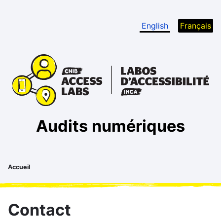
Passer au contenu principal
Sélecteur d
English
Français
Audits numériques
CNIB Access Labs
Labos d'Accessibilité INCA
Fil d'Ariane
Accueil
Contact